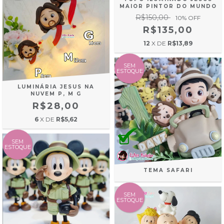
MAIOR PINTOR DO MUNDO
R$150,00
10
% OFF
R$135,00
12
X DE
R$13,89
SEM
ESTOQUE
LUMINÁRIA JESUS NA
NUVEM P, M G
R$28,00
6
X DE
R$5,62
SEM
ESTOQUE
TEMA SAFARI
SEM
ESTOQUE