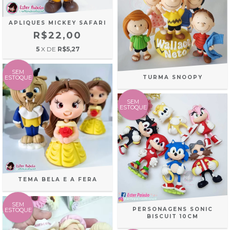
APLIQUES MICKEY SAFARI
R$22,00
5
X DE
R$5,27
SEM
TURMA SNOOPY
ESTOQUE
SEM
ESTOQUE
TEMA BELA E A FERA
SEM
PERSONAGENS SONIC
ESTOQUE
BISCUIT 10CM