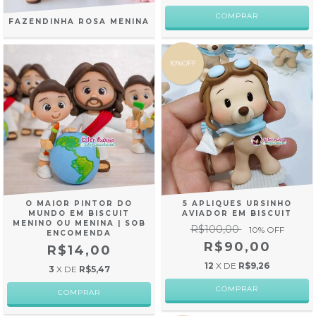
FAZENDINHA ROSA MENINA
10%OFF
O MAIOR PINTOR DO
5 APLIQUES URSINHO
MUNDO EM BISCUIT
AVIADOR EM BISCUIT
MENINO OU MENINA | SOB
R$100,00
10
% OFF
ENCOMENDA
R$90,00
R$14,00
12
X DE
R$9,26
3
X DE
R$5,47
COMPRAR