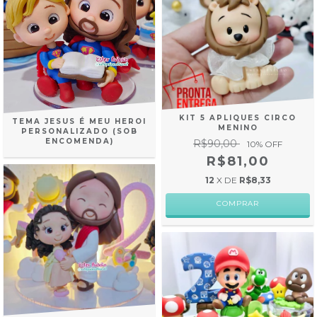
KIT 5 APLIQUES CIRCO
TEMA JESUS É MEU HEROI
MENINO
PERSONALIZADO (SOB
ENCOMENDA)
R$90,00
10
% OFF
R$81,00
12
X DE
R$8,33