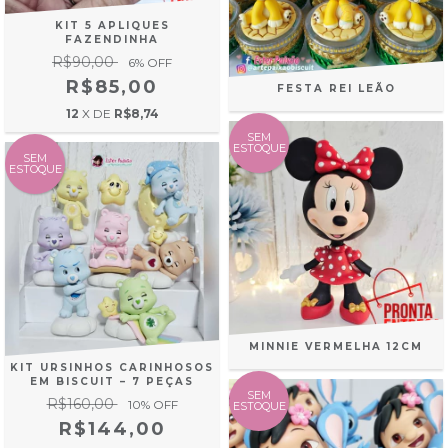
KIT 5 APLIQUES
FAZENDINHA
R$90,00
6
% OFF
R$85,00
FESTA REI LEÃO
12
X DE
R$8,74
SEM
ESTOQUE
SEM
ESTOQUE
MINNIE VERMELHA 12CM
KIT URSINHOS CARINHOSOS
EM BISCUIT – 7 PEÇAS
SEM
R$160,00
10
% OFF
ESTOQUE
R$144,00