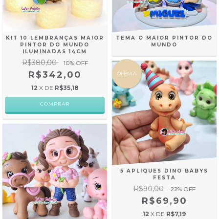
KIT 10 LEMBRANÇAS MAIOR
TEMA O MAIOR PINTOR DO
PINTOR DO MUNDO
MUNDO
ILUMINADAS 14CM
R$380,00
10
% OFF
R$342,00
OFERTA
12
X DE
R$35,18
5 APLIQUES DINO BABYS
FESTA
R$90,00
22
% OFF
R$69,90
12
X DE
R$7,19