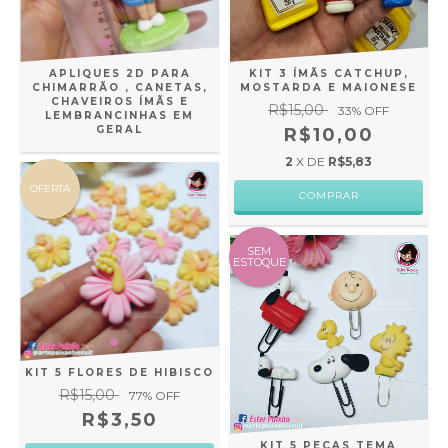
APLIQUES 2D PARA
KIT 3 ÍMÃS CATCHUP,
CHIMARRÃO , CANETAS,
MOSTARDA E MAIONESE
CHAVEIROS ÍMÃS E
R$15,00
33
% OFF
LEMBRANCINHAS EM
GERAL
R$10,00
2
X DE
R$5,83
OFERTA
SEM
ESTOQUE
KIT 5 FLORES DE HIBISCO
R$15,00
77
% OFF
R$3,50
KIT 5 PEÇAS TEMA