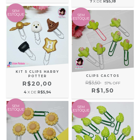
7
X DE
R$5,18
SEM
ESTOQUE
SEM
ESTOQUE
KIT 5 CLIPS HARRY
CLIPS CACTOS
POTTER
R$3,50
R$20,00
57
% OFF
R$1,50
4
X DE
R$5,94
SEM
SEM
ESTOQUE
ESTOQUE