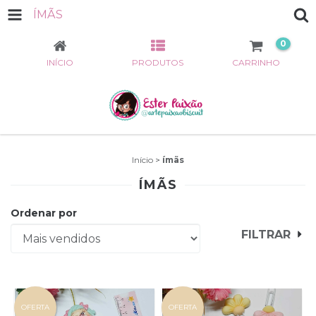
ÍMÃS
0
INÍCIO
PRODUTOS
CARRINHO
Início
>
ímãs
ÍMÃS
Ordenar por
FILTRAR
OFERTA
OFERTA