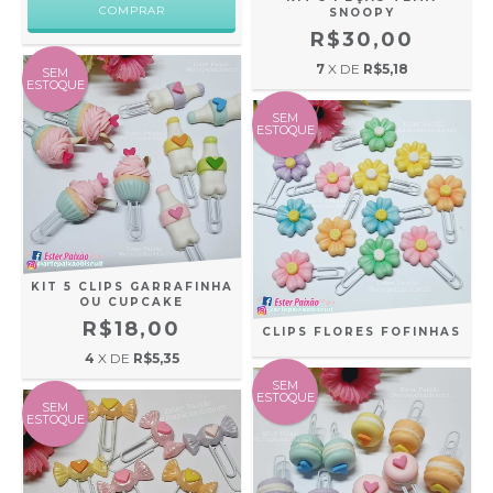
COMPRAR
SNOOPY
R$30,00
7
X DE
R$5,18
SEM
ESTOQUE
SEM
ESTOQUE
KIT 5 CLIPS GARRAFINHA
OU CUPCAKE
R$18,00
CLIPS FLORES FOFINHAS
4
X DE
R$5,35
SEM
ESTOQUE
SEM
ESTOQUE